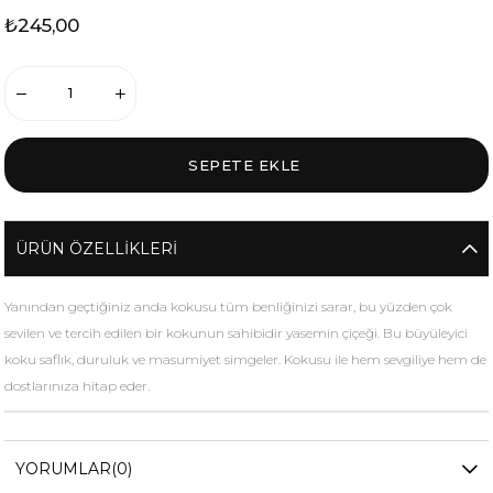
₺245,00
ÜRÜN ÖZELLIKLERI
Yanından geçtiğiniz anda kokusu tüm benliğinizi sarar, bu yüzden çok
sevilen ve tercih edilen bir kokunun sahibidir yasemin çiçeği. Bu büyüleyici
koku saflık, duruluk ve masumiyet simgeler. Kokusu ile hem sevgiliye hem de
dostlarınıza hitap eder.
YORUMLAR
(0)