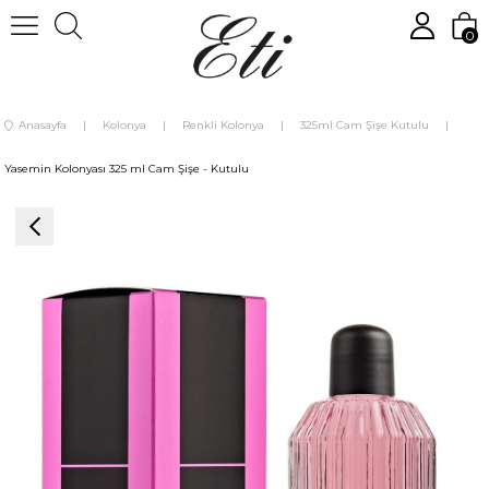
0
Anasayfa
Kolonya
Renkli Kolonya
325ml Cam Şişe Kutulu
Yasemin Kolonyası 325 ml Cam Şişe - Kutulu