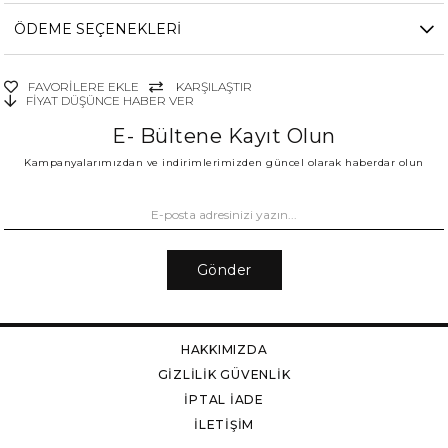
ÖDEME SEÇENEKLERI
FAVORILERE EKLE
KARŞILAŞTIR
FIYAT DÜŞÜNCE HABER VER
E- Bültene Kayıt Olun
Kampanyalarımızdan ve indirimlerimizden güncel olarak haberdar olun
Gönder
HAKKIMIZDA
GİZLİLİK GÜVENLİK
İPTAL İADE
İLETİŞİM