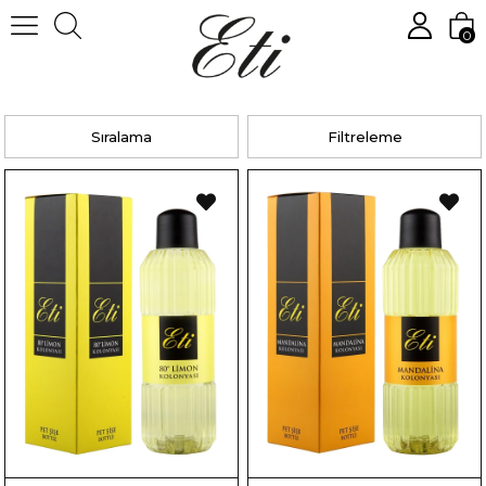
0
Anasayfa
Kolonya
Renkli Kolonya
350ml Pet Şişe Kutulu
Sıralama
Filtreleme