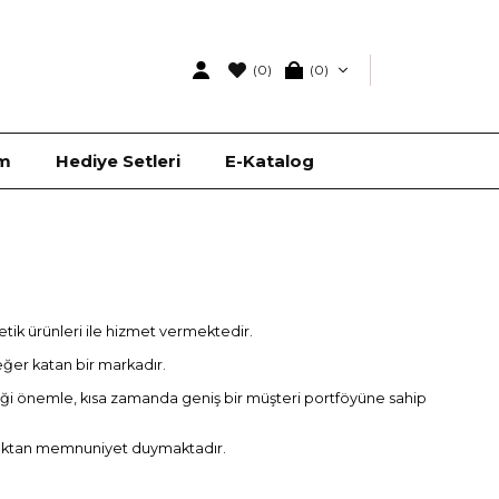
(0)
0
ım
Hediye Setleri
E-Katalog
tik ürünleri ile hizmet vermektedir.
değer katan bir markadır.
diği önemle, kısa zamanda geniş bir müşteri portföyüne sahip
nmaktan memnuniyet duymaktadır.