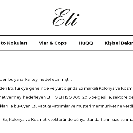
to Kokuları
Viar & Cops
HuQQ
Kişisel Bak
en bu yana, kaliteyi hedef edinmiştir.
en Eti, Türkiye genelinde ve yurt dışında Eti markalı Kolonya ve Kozme
 hizmet vermeyi hedefleyen Eti, TS EN ISO 9001:2015 belgesi ile, sektöre 
akları ile büyüyen Eti, yaptığı yatırımlar ve müşteri memnuniyetine ver
lan Eti, Kolonya ve Kozmetik sektöründe dünya standartlarını size su