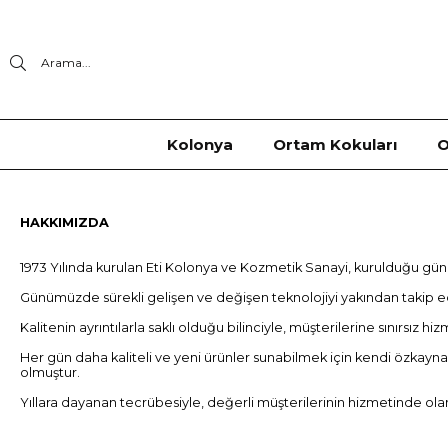
Arama...
Kolonya
Ortam Kokuları
O
HAKKIMIZDA
1973 Yılında kurulan Eti Kolonya ve Kozmetik Sanayi, kurulduğu günd
Günümüzde sürekli gelişen ve değişen teknolojiyi yakından takip ed
Kalitenin ayrıntılarla saklı olduğu bilinciyle, müşterilerine sınırsız
Her gün daha kaliteli ve yeni ürünler sunabilmek için kendi özkayn
olmuştur.
Yıllara dayanan tecrübesiyle, değerli müşterilerinin hizmetinde o