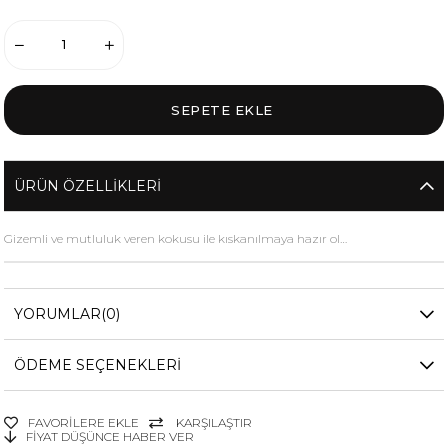
ÜRÜN ÖZELLIKLERI
Gizemli ve mutluluk veren kokusu ile kıskanılmaya hazır ol…
YORUMLAR
(0)
ÖDEME SEÇENEKLERI
FAVORILERE EKLE
KARŞILAŞTIR
FIYAT DÜŞÜNCE HABER VER