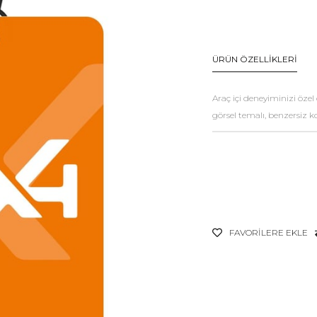
ÜRÜN ÖZELLIKLERI
Araç içi deneyiminizi öze
görsel temalı, benzersiz k
FAVORILERE EKLE