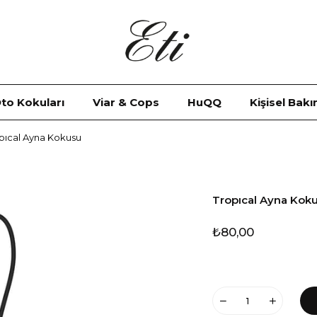
to Kokuları
Viar & Cops
HuQQ
Kişisel Bak
pıcal Ayna Kokusu
Tropıcal Ayna Kok
₺80,00