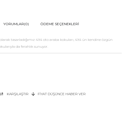
YORUMLAR
(0)
ÖDEME SEÇENEKLERI
l olarak tasarladığımız 4X4 oto araba kokuları, 4X4 ün kendine özgün
okularıyla da ferahlık sunuyor.
KARŞILAŞTIR
FIYAT DÜŞÜNCE HABER VER