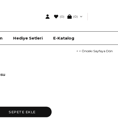
(0)
0
ım
Hediye Setleri
E-Katalog
< < Önceki Sayfaya Dön
usu