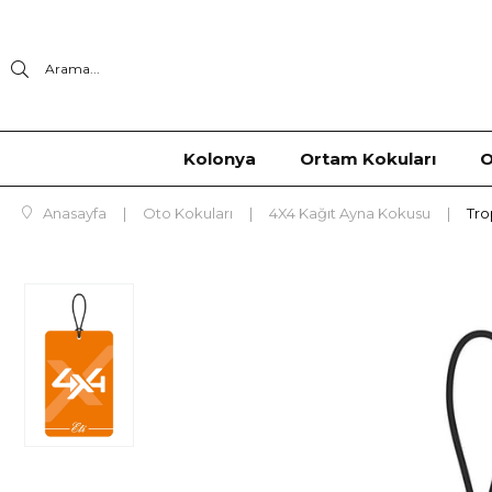
Arama...
Kolonya
Ortam Kokuları
O
Anasayfa
Oto Kokuları
4X4 Kağıt Ayna Kokusu
Tro