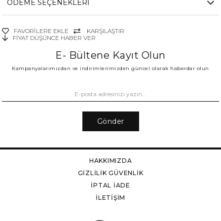
ÖDEME SEÇENEKLERI
FAVORILERE EKLE
KARŞILAŞTIR
FIYAT DÜŞÜNCE HABER VER
E- Bültene Kayıt Olun
Kampanyalarımızdan ve indirimlerimizden güncel olarak haberdar olun
Gönder
HAKKIMIZDA
GİZLİLİK GÜVENLİK
İPTAL İADE
İLETİŞİM