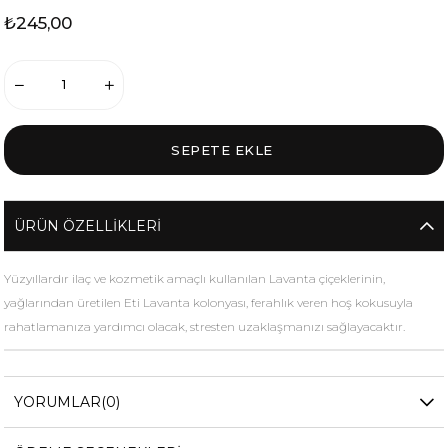
₺245,00
ÜRÜN ÖZELLIKLERI
Yüzyıllardır ilaç ve kozmetik amaçlı kullanılan Lavanta çiçeklerinin,
yağlarından üretilen Eti Lavanta kolonyası, ferahlık veren hoş kokusuyla
rahatlamanıza yardımcı olacak, stresten uzaklaşmanızı sağlayacaktır.
YORUMLAR
(0)