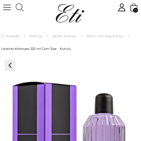
0
Anasayfa
Kolonya
Renkli Kolonya
325ml Cam Şişe Kutulu
Lavanta Kolonyası 325 ml Cam Şişe - Kutulu