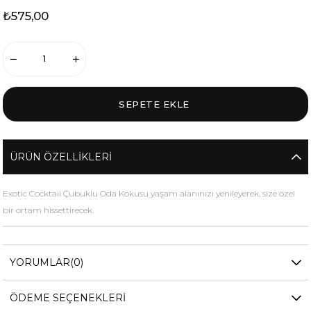
₺575,00
ÜRÜN ÖZELLIKLERI
Exotic Cocktail Çubuklu Oda Kokusu yaşam alanınızı yenileyerek, size özel
bir ortam hissettirecek.
YORUMLAR
(0)
ÖDEME SEÇENEKLERI