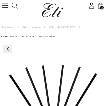
0
Anasayfa
Ortam Kokuları
165ML MARSCHELPRO
Exotic Cocktail Çubuklu Koku Cam Şişe 165 ml